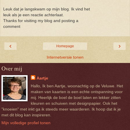
Leuk dat je langskwam op mijn blog. Ik vind het
leuk als je een reactie achterlaat.
Thanks for visiting my blog and posting a
comment
‹
›
Homepage
Internetversie tonen
Over mij
Aartje
Hallo, Ik ben Aartje, woonachtig op de Veluwe. Het
maken van kaarten is een echte ontspanning voor
mij. Heerlijk de boel de boel laten en lekker zitten
kleuren en schuiven met designpapier. Ook het
"knoeien" met inkt ga ik steeds meer waarderen. Ik hoop dat ik je
met dit blog kan inspireren.
Mijn volledige profiel tonen