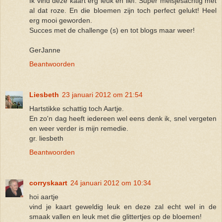
Ik vind deze kaart erg leuk en lief. Super meisjesachtig met
al dat roze. En die bloemen zijn toch perfect gelukt! Heel
erg mooi geworden.
Succes met de challenge (s) en tot blogs maar weer!
GerJanne
Beantwoorden
Liesbeth
23 januari 2012 om 21:54
Hartstikke schattig toch Aartje.
En zo'n dag heeft iedereen wel eens denk ik, snel vergeten
en weer verder is mijn remedie.
gr. liesbeth
Beantwoorden
corryskaart
24 januari 2012 om 10:34
hoi aartje
vind je kaart geweldig leuk en deze zal echt wel in de
smaak vallen en leuk met die glittertjes op de bloemen!