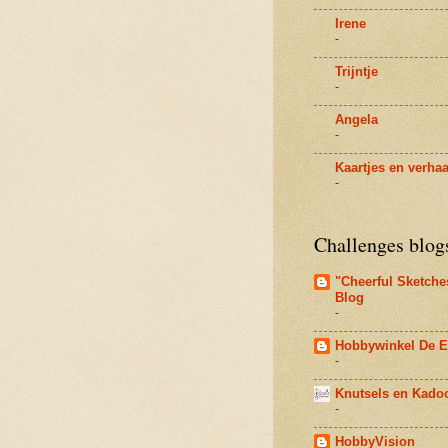
Irene
-
Trijntje
-
Angela
-
Kaartjes en verhaa
-
Challenges blog
"Cheerful Sketche
Blog
-
Hobbywinkel De E
-
Knutsels en Kadoo
-
HobbyVision