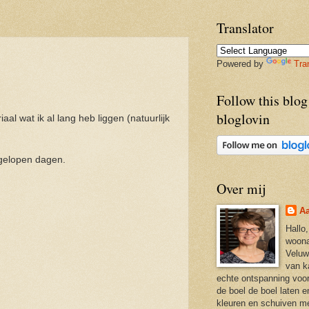
Translator
Powered by
Tra
Follow this blog
bloglovin
 wat ik al lang heb liggen (natuurlijk
fgelopen dagen.
Over mij
Aa
Hallo,
woona
Veluw
van k
echte ontspanning voor 
de boel de boel laten e
kleuren en schuiven m