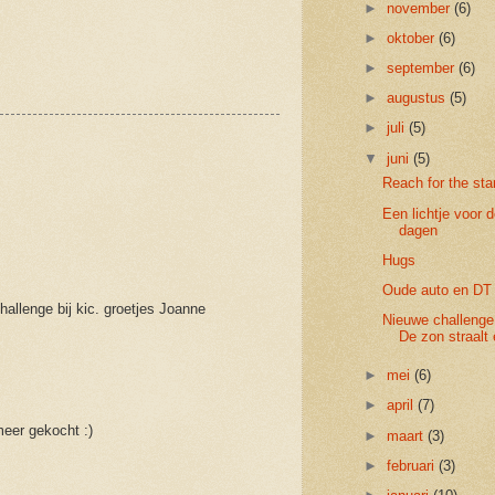
►
november
(6)
►
oktober
(6)
►
september
(6)
►
augustus
(5)
►
juli
(5)
▼
juni
(5)
Reach for the sta
Een lichtje voor 
dagen
Hugs
Oude auto en DT
hallenge bij kic. groetjes Joanne
Nieuwe challenge 
De zon straalt 
►
mei
(6)
►
april
(7)
meer gekocht :)
►
maart
(3)
►
februari
(3)