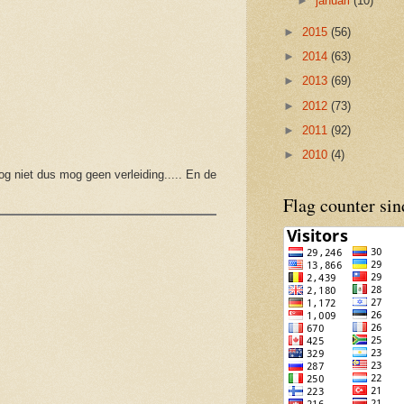
►
januari
(10)
►
2015
(56)
►
2014
(63)
►
2013
(69)
►
2012
(73)
►
2011
(92)
►
2010
(4)
og niet dus mog geen verleiding..... En de
Flag counter si