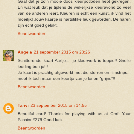
Gaaf dat je zo'n mooie doos kleurpotloden hebt gekregen.
En wat leuk dat je tijdens de wekelijkse kleuravond zo veel
van de anderen leert. Kleuren is echt een kunst, ik vind het
moeilijk! Jouw kaartje is hartstikke leuk geworden. De haren
zijn echt goed gelukt.
Beantwoorden
Angela
21 september 2015 om 23:26
Schitterende kaart Aartje.... je kleurwerk is toppie!! Snelle
leerling ben je!!!
Je kaart is prachtig afgewerkt met die sterren en filmstrips...
moet ik toch maar een keertje van je lenen *grijns*!!
Beantwoorden
Tanvi
23 september 2015 om 14:55
Beautiful card! Thanks for playing with us at Craft Your
Passion#279.Good luck.
Beantwoorden