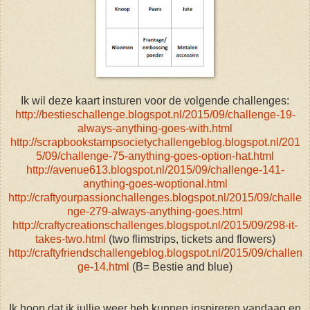
Ik wil deze kaart insturen voor de volgende challenges:
http://bestieschallenge.blogspot.nl/2015/09/challenge-19-
always-anything-goes-with.html
http://scrapbookstampsocietychallengeblog.blogspot.nl/201
5/09/challenge-75-anything-goes-option-hat.html
http://avenue613.blogspot.nl/2015/09/challenge-141-
anything-goes-woptional.html
http://craftyourpassionchallenges.blogspot.nl/2015/09/challe
nge-279-always-anything-goes.html
http://craftycreationschallenges.blogspot.nl/2015/09/298-it-
takes-two.html
(two flimstrips, tickets and flowers)
http://craftyfriendschallengeblog.blogspot.nl/2015/09/challen
ge-14.html
(B= Bestie and blue)
Ik hoop dat ik jullie weer heb kunnen inspireren vandaag en