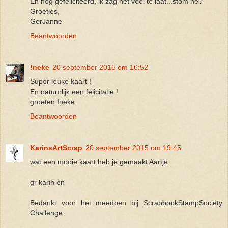
En nog gefeliciteerd, ik zag het veel te laat...stom he?
Groetjes,
GerJanne
Beantwoorden
!neke
20 september 2015 om 16:52
Super leuke kaart !
En natuurlijk een felicitatie !
groeten Ineke
Beantwoorden
KarinsArtScrap
20 september 2015 om 19:45
wat een mooie kaart heb je gemaakt Aartje
gr karin en
Bedankt voor het meedoen bij ScrapbookStampSociety
Challenge.